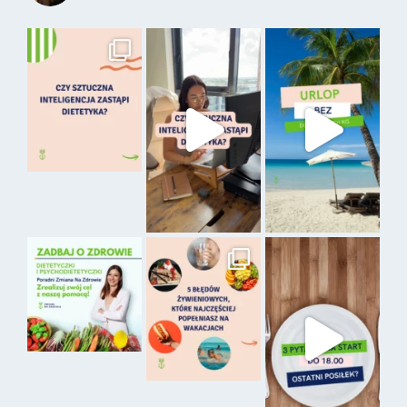
Tylko wtedy zauważyć można realną poprawę
i rezultaty, których się oczekuje.
Kiedy
na pewno okaże się
dietetyk Olsztyn
polecaną opcją? Niewątpliwie wtedy gdy,
choroby i schorzenia narzucają skorzystanie
z takowej diety, ale i wtedy gdy, chce się
zrzucić nadprogramowe kilogramy lub wręcz
przeciwnie, przybrać nieco na wadze
w przypadku niedowagi. Każda sytuacja
traktowana jest indywidualnie, a więc możesz
być pewien, że zostaną dobrane dla ciebie
najlepsze opcje.
Olsztyn dietetyk – zdrowe odżywianie
Oczywiście w naszej ofercie znajduje się
naprawdę wiele pakietów dietetycznych, które
na pewno uda się dopasować do każdego,
bez względu na wysokość oczekiwań, jakie
stawia przed takową dietą. Wprowadzanie
zdrowych zmian i nawyków niewątpliwie