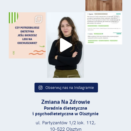
przynosi ogromne rezultaty, ale mus być
to praktykowane na bieżąco, przez dłuższy
czas.
przedstawi ci
Olsztyn dietetyk
indywidualny plan żywieniowy, który zostanie
oparty na twoich indywidualnych potrzebach
i twoim trybie dnia. Pod uwagę wzięty zostaje
twój rodzaj pracy (praca fizyczna, praca
w biurze) oraz ewentualne sporty, które
uprawiasz. Od dynamiki twojego dnia
najczęściej zależy, jaka kaloryczność będzie
dla ciebie właściwa.
Dietetyczka Olsztyn – diety eliminacyjne
Obserwuj nas na Instagramie
Dieta to nie tylko chęć schudnięcia
Zmiana Na Zdrowie
czy wyrobienia sobie zdrowych nawyków.
Bardzo często są to również diety
Poradnia dietetyczna
i psychodietetyczna w Olsztynie
eliminacyjne, które mają na celu poprawić
jakość życia i bezpieczeństwo osoby,
ul. Partyzantów 1/2 lok. 112,
która z jakichś względów nie może spożywać
10-522 Olsztyn