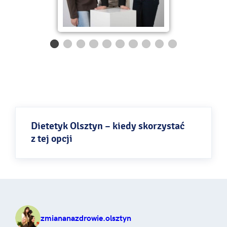
Dietetyk Olsztyn – kiedy skorzystać
z tej opcji
Zbilansowana i prawidłowo ułożona dieta
to podstawa. Jej wpływ na zdrowie
i samopoczucie jest wręcz nieoceniony.
Ważne jest jednak to, aby jadłospis zawsze
zmiananazdrowie.olsztyn
został dopasowany indywidualnie.