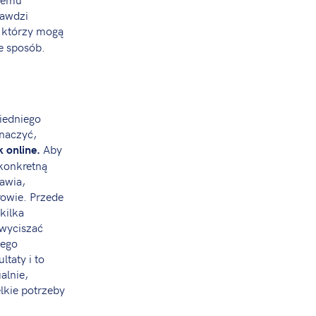
rawdzi
 którzy mogą
e sposób.
iedniego
znaczyć,
Aby
k online.
 konkretną
awia,
rowie. Przede
kilka
 wyciszać
tego
taty i to
alnie,
lkie potrzeby