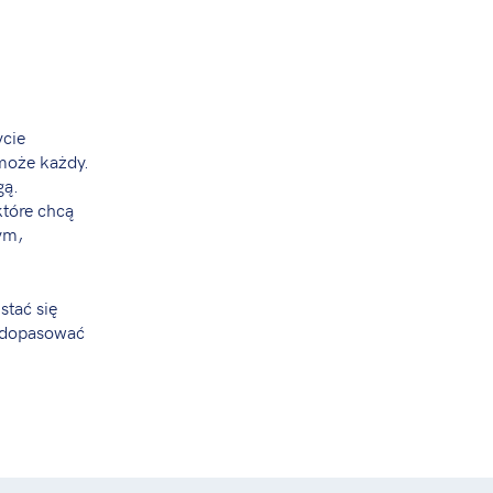
ycie
 może każdy.
gą.
tóre chcą
ym,
stać się
ą dopasować