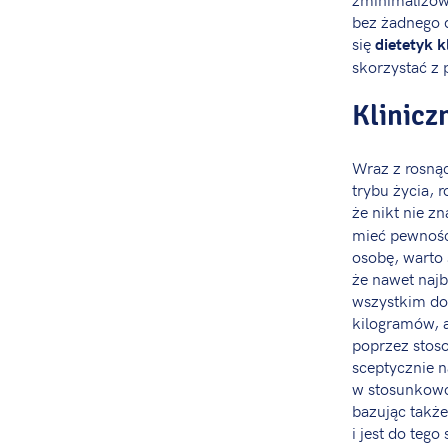
bez żadnego d
się
dietetyk k
skorzystać z 
Klinicz
Wraz z rosną
trybu życia, 
że nikt nie z
mieć pewność,
osobę, warto 
że nawet najb
wszystkim do 
kilogramów, a
poprzez stoso
sceptycznie n
w stosunkowo
bazując takż
i jest do teg