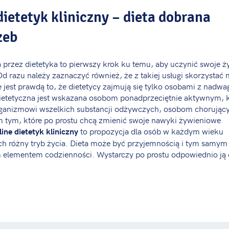
dietetyk kliniczny – dieta dobrana
zeb
 przez dietetyka to pierwszy krok ku temu, aby uczynić swoje ż
 razu należy zaznaczyć również, że z takiej usługi skorzystać
e jest prawdą to, że dietetycy zajmują się tylko osobami z nadwa
dietetyczna jest wskazana osobom ponadprzeciętnie aktywnym, k
rganizmowi wszelkich substancji odżywczych, osobom chorując
m tym, które po prostu chcą zmienić swoje nawyki żywieniowe
to propozycja dla osób w każdym wieku
ine dietetyk kliniczny
h różny tryb życia. Dieta może być przyjemnością i tym samym 
 elementem codzienności. Wystarczy po prostu odpowiednio j