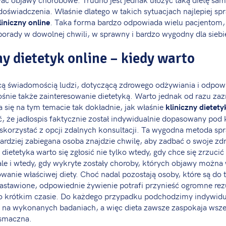
oświadczenia. Właśnie dlatego w takich sytuacjach najlepiej sp
. Taka forma bardzo odpowiada wielu pacjentom,
liniczny online
porady w dowolnej chwili, w sprawny i bardzo wygodny dla siebi
ny dietetyk online – kiedy warto
cą świadomością ludzi, dotyczącą zdrowego odżywiania i odpow
rośnie także zainteresowanie dietetyką. Warto jednak od razu za
na się na tym temacie tak dokładnie, jak właśnie
kliniczny dietety
 że jadłospis faktycznie został indywidualnie dopasowany pod
skorzystać z opcji zdalnych konsultacji. Ta wygodna metoda spr
ardziej zabiegana osoba znajdzie chwilę, aby zadbać o swoje zd
dietetyka warto się zgłosić nie tylko wtedy, gdy chce się zrzucić 
le i wtedy, gdy wykryte zostały choroby, których objawy można
wanie właściwej diety. Choć nadal pozostają osoby, które są do 
astawione, odpowiednie żywienie potrafi przynieść ogromne rezul
 krótkim czasie. Do każdego przypadku podchodzimy indywidu
e na wykonanych badaniach, a więc dieta zawsze zaspokaja wsze
o smaczna.