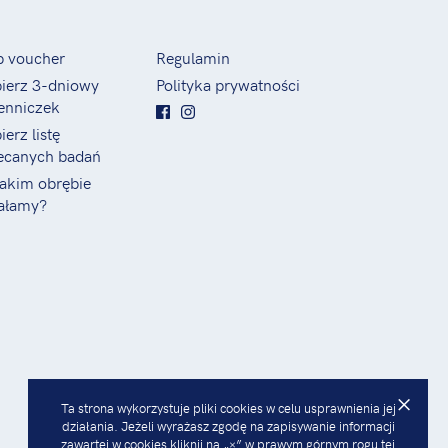
p voucher
Regulamin
ierz 3-dniowy
Polityka prywatności
enniczek
ierz listę
ecanych badań
akim obrębie
ałamy?
×
Ta strona wykorzystuje pliki cookies w celu usprawnienia jej
działania. Jeżeli wyrażasz zgodę na zapisywanie informacji
zawartej w cookies kliknij na „×” w prawym górnym rogu tej