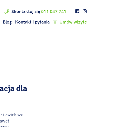
Skontaktuj się
511 047 741
Blog
Kontakt i pytania
Umów wizytę
acja dla
e i zwiększa
nawet
amemu