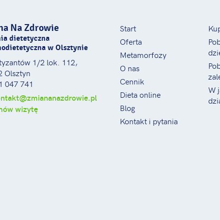
na Na Zdrowie
Start
Ku
ia dietetyczna
Oferta
Pob
hodietetyczna w Olsztynie
dzi
Metamorfozy
rtyzantów 1/2 lok. 112,
Pob
O nas
 Olsztyn
zal
Cennik
11 047 741
W j
Dieta online
ntakt@zmiananazdrowie.pl
dzi
Blog
ów wizytę
Kontakt i pytania