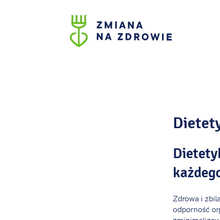
Dietety
Dietety
każdeg
Zdrowa i zbil
odporność or
zminimalizow