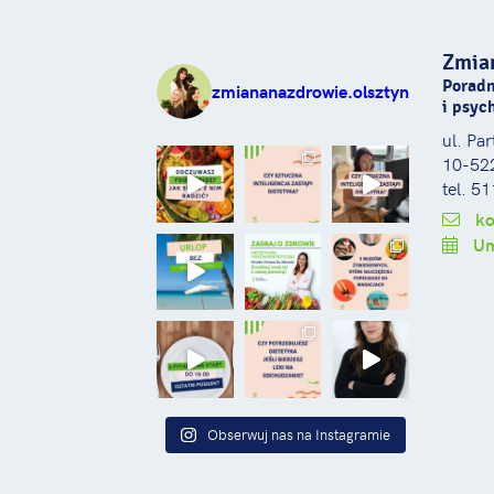
Zmia
Poradn
zmiananazdrowie.olsztyn
i psyc
ul. Pa
10-522
tel. 5
ko
Um
Obserwuj nas na Instagramie