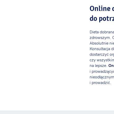
Online 
do potr
Dieta dobrana
zdrowszym. Od
Absolutnie ni
Konsultacja 
dostarczyć o
czy wszystki
na lepsze.
Onl
i prowadzącyc
nieodłącznym
i prowadzić.