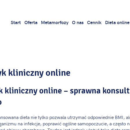
Start
Oferta
Metamorfozy
O nas
Cennik
Dieta online
k kliniczny online
k kliniczny online – sprawna konsult
o
ansowana dieta nie tylko pozwala utrzymać odpowiednie BMI, al
ganizmu na infekcje, poprawić ogólne samopoczucie, a często 
ać objawy chorobowe. Trudno jest jednak ułożyć taką dietę s