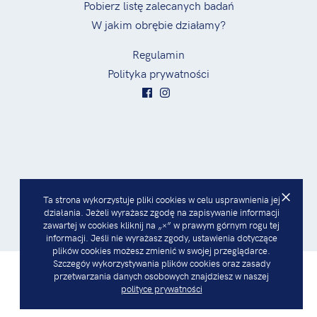
Pobierz listę zalecanych badań
W jakim obrębie działamy?
Regulamin
Polityka prywatności
×
Ta strona wykorzystuje pliki cookies w celu usprawnienia jej
działania. Jeżeli wyrażasz zgodę na zapisywanie informacji
zawartej w cookies kliknij na „×” w prawym górnym rogu tej
informacji. Jeśli nie wyrażasz zgody, ustawienia dotyczące
plików cookies możesz zmienić w swojej przeglądarce.
Szczegóy wykorzystywania plików cookies oraz zasady
© 2019
zmiananazdrowie.pl
przetwarzania danych osobowych znajdziesz w naszej
polityce prywatności
Projekt i realizacja:
OH! Studio