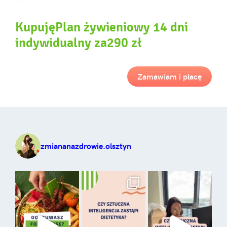
KupujęPlan żywieniowy 14 dni
indywidualny za290 zł
Zamawiam i płacę
zmiananazdrowie.olsztyn