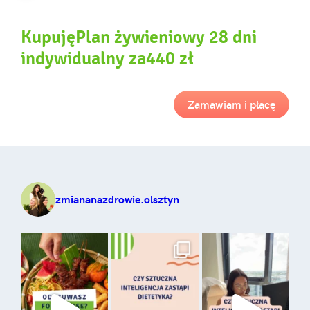
KupujęPlan żywieniowy 28 dni
indywidualny za440 zł
Zamawiam i płacę
zmiananazdrowie.olsztyn