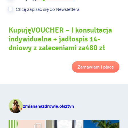
Chcę zapisać się do Newslettera
KupujęVOUCHER – I konsultacja
indywidualna + jadłospis 14-
dniowy z zaleceniami za480 zł
Zamawiam i płacę
zmiananazdrowie.olsztyn