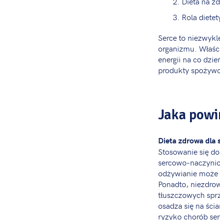
Dieta na z
Rola dietet
Serce to niezwyk
organizmu. Właści
energii na co dzi
produkty spożywc
Jaka powi
Dieta zdrowa dla 
Stosowanie się d
sercowo-naczyniow
odżywianie może n
Ponadto, niezdro
tłuszczowych sprz
osadza się na śc
ryzyko chorób ser