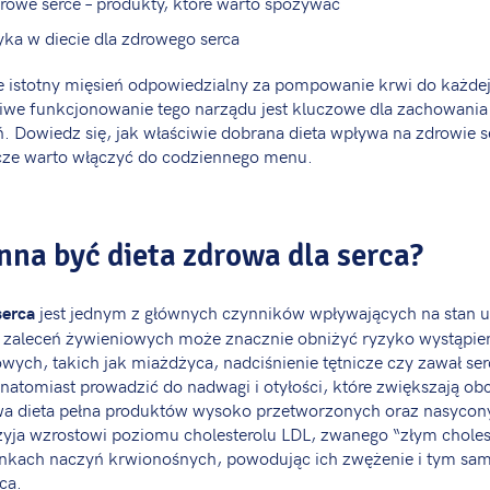
drowe serce – produkty, które warto spożywać
yka w diecie dla zdrowego serca
le istotny mięsień odpowiedzialny za pompowanie krwi do każde
we funkcjonowanie tego narządu jest kluczowe dla zachowania 
eń. Dowiedz się, jak właściwie dobrana dieta wpływa na zdrowie s
ze warto włączyć do codziennego menu.
nna być dieta zdrowa dla serca?
jest jednym z głównych czynników wpływających na stan u
serca
o zaleceń żywieniowych może znacznie obniżyć ryzyko wystąpie
ych, takich jak miażdżyca, nadciśnienie tętnicze czy zawał se
atomiast prowadzić do nadwagi i otyłości, które zwiększają obci
wa dieta pełna produktów wysoko przetworzonych oraz nasyco
yja wzrostowi poziomu cholesterolu LDL, zwanego “złym choles
iankach naczyń krwionośnych, powodując ich zwężenie i tym sa
ca.