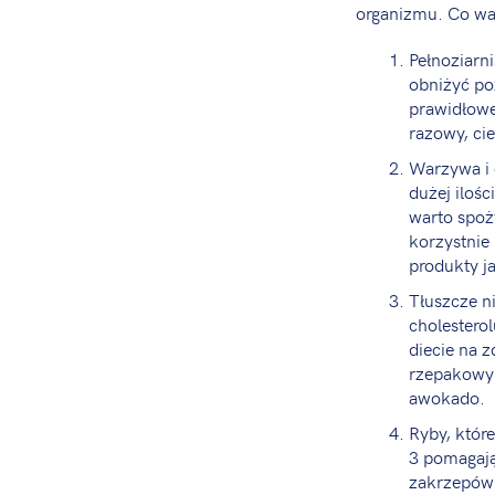
organizmu. Co war
Pełnoziarn
obniżyć po
prawidłowe
razowy, ci
Warzywa i 
dużej iloś
warto spoż
korzystnie
produkty j
Tłuszcze n
cholestero
diecie na z
rzepakowy 
awokado.
Ryby, któr
3 pomagają
zakrzepów 