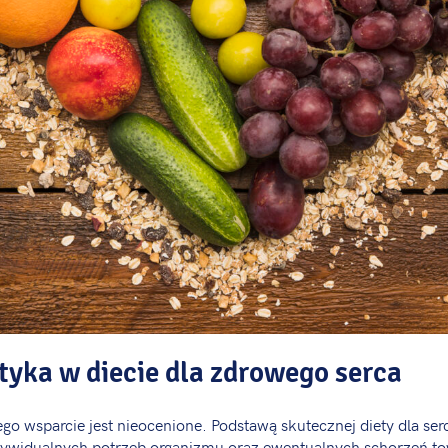
tyka w diecie dla zdrowego serca
go wsparcie jest nieocenione. Podstawą skutecznej diety dla serc
dywidualnych potrzeb organizmu oraz ewentualnych schorzeń t