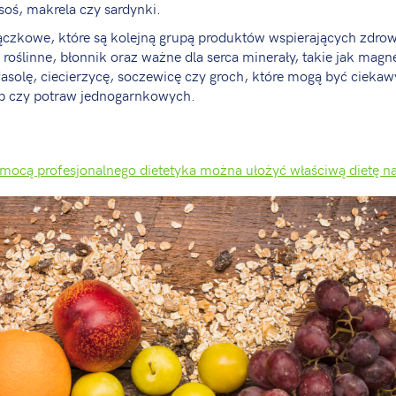
osoś, makrela czy sardynki.
rączkowe, które są kolejną grupą produktów wspierających zdrow
 roślinne, błonnik oraz ważne dla serca minerały, takie jak magn
asolę, ciecierzycę, soczewicę czy groch, które mogą być ciek
up czy potraw jednogarnkowych.
mocą profesjonalnego dietetyka można ułożyć właściwą dietę n