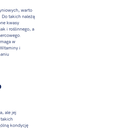
zyniowych, warto
 Do takich należą
one kwasy
k i roślinnego, a
 sercowego.
omaga w
Witaminy i
maniu
o
 ale jej
 takich
gólną kondycję