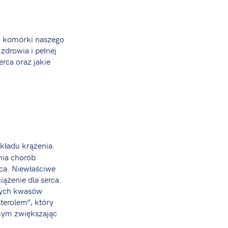
j komórki naszego
zdrowia i pełnej
erca oraz jakie
kładu krążenia.
nia chorób
rca. Niewłaściwe
ążenie dla serca.
nych kwasów
terolem”, który
mym zwiększając