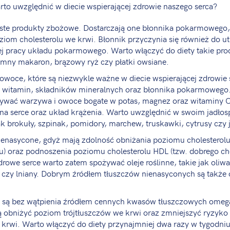
to uwzględnić w diecie wspierającej zdrowie naszego serca?
iste produkty zbożowe. Dostarczają one błonnika pokarmowego
ziom cholesterolu we krwi. Błonnik przyczynia się również do u
j pracy układu pokarmowego. Warto włączyć do diety takie prod
emny makaron, brązowy ryż czy płatki owsiane.
owoce, które są niezwykle ważne w diecie wspierającej zdrowie 
ci witamin, składników mineralnych oraz błonnika pokarmowego
ywać warzywa i owoce bogate w potas, magnez oraz witaminy C i
 na serce oraz układ krążenia. Warto uwzględnić w swoim jadłosp
ak brokuły, szpinak, pomidory, marchew, truskawki, cytrusy czy 
ienasycone, gdyż mają zdolność obniżania poziomu cholesterolu
lu) oraz podnoszenia poziomu cholesterolu HDL (tzw. dobrego ch
drowe serce warto zatem spożywać oleje roślinne, takie jak oliwa 
czy lniany. Dobrym źródłem tłuszczów nienasyconych są także o
e są bez wątpienia źródłem cennych kwasów tłuszczowych ome
 obniżyć poziom trójtłuszczów we krwi oraz zmniejszyć ryzyk
krwi. Warto włączyć do diety przynajmniej dwa razy w tygodniu