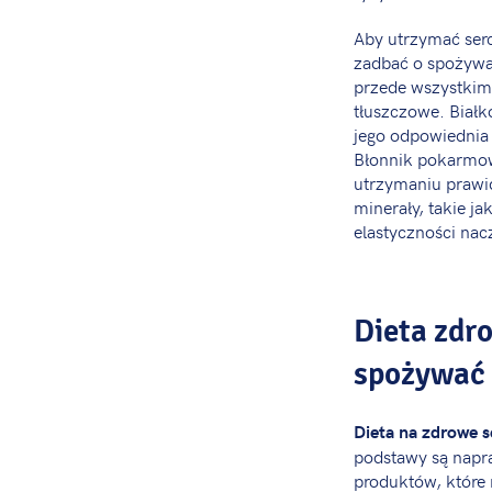
Aby utrzymać ser
zadbać o spożywa
przede wszystkim
tłuszczowe. Białk
jego odpowiednia 
Błonnik pokarmo
utrzymaniu prawi
minerały, takie j
elastyczności nac
Dieta zdro
spożywać
Dieta na zdrowe 
podstawy są napr
produktów, które