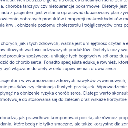
a, choroba tarczycy czy nietolerancje pokarmowe. Dietetyk jest s
iadu z pacjentem jest w stanie opracować dopasowany plan żyw
owiednio dobranych produktów i proporcji makroskładników m
enia krwi, obniżenie poziomu cholesterolu i trójglicerydów oraz 
chorych, jak i tych zdrowych, ważna jest umiejętność czytania e
awidłowych wartości odżywczych produktów. Dietetyk uczy swo
ać produkty spożywcze, unikając tych bogatych w sól oraz tłus
zić do chorób serca. Ponadto specjalista edukuje również, które
 być włączane do diety w celu zapewnienia zdrowia serca.
pacjentom w wypracowaniu zdrowych nawyków żywieniowych, t
nie posiłków czy eliminacja tłustych przekąsek. Wprowadzenie
ynąć na obniżenie ryzyka chorób serca. Dlatego warto skonsul
y zmotywuje do stosowania się do zaleceń oraz wskaże korzystne
o doradza, jak prawidłowo komponować posiłki, ale również prop
a dania, które będą nie tylko smaczne, ale także korzystne dla z