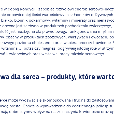
ce w dobrej kondycji i zapobiec rozwojowi chorób sercowo-nac
nie odpowiedniej ilości wartościowych składników odżywczych.
 białko, błonnik pokarmowy, witaminy i minerały oraz nienasyc
o obecne jest zarówno w produktach pochodzenia zwierzęcego, ja
ilość jest niezbędna dla prawidłowego funkcjonowania mięśnia
wy, obecny w produktach zbożowych, warzywach i owocach, p
dłowego poziomu cholesterolu oraz wspiera procesy trawienne. 
ak witamina C, potas czy magnez, odgrywają istotną rolę w utrzy
zyń krwionośnych oraz właściwej pracy mięśnia sercowego.
wa dla serca – produkty, które wart
może wydawać się skomplikowana i trudna do zastosowania,
serce
awdę proste. Chodzi o wprowadzenie do codziennego jadłospisu
 mają dobroczynny wpływ na nasze naczynia krwionośne oraz o