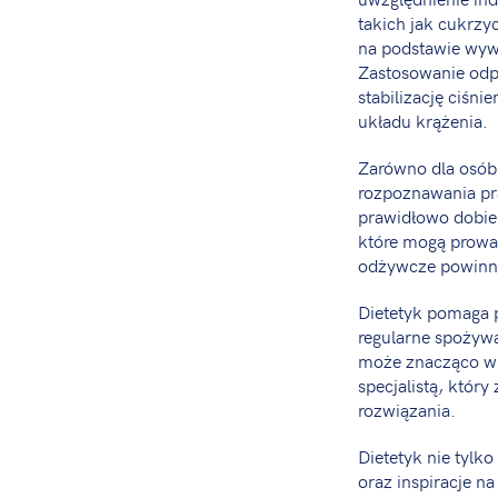
takich jak cukrzyc
na podstawie wyw
Zastosowanie odp
stabilizację ciśni
układu krążenia.
Zarówno dla osób 
rozpoznawania pr
prawidłowo dobier
które mogą prowad
odżywcze powinny
Dietetyk pomaga 
regularne spożywa
może znacząco wpł
specjalistą, któr
rozwiązania.
Dietetyk nie tylk
oraz inspiracje n