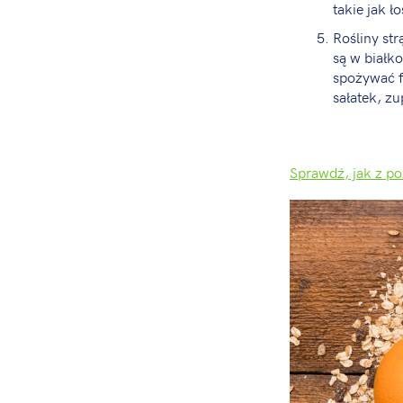
takie jak ł
Rośliny st
są w białko
spożywać f
sałatek, z
Sprawdź, jak z po