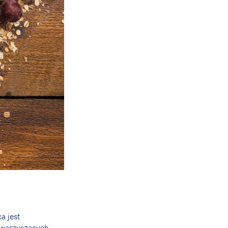
a jest
owarzyszących,