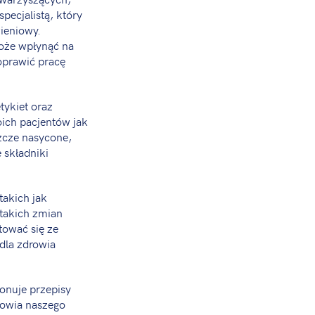
pecjalistą, który
ieniowy.
oże wpłynąć na
poprawić pracę
tykiet oraz
ich pacjentów jak
zcze nasycone,
 składniki
akich jak
 takich zmian
tować się ze
 dla zdrowia
onuje przepisy
drowia naszego