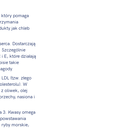
, który pomaga
trzymania
ukty jak chleb
serca. Dostarczają
. Szczególnie
 E, które działają
isie takie
jagody.
 LDL (tzw. złego
olesterolu). W
z oliwek, olej
rzechy, nasiona i
ga 3. Kwasy omega
o powstawania
 ryby morskie,