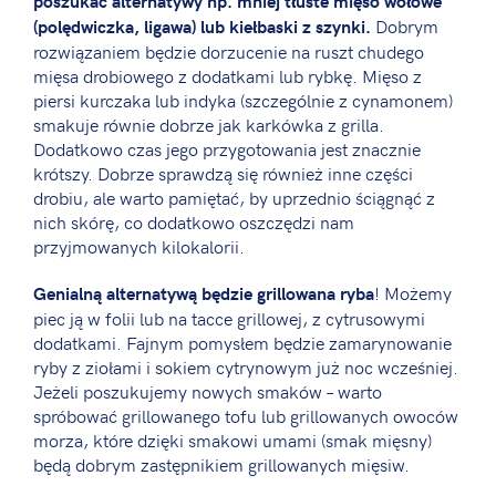
poszukać alternatywy np. mniej tłuste mięso wołowe
Dobrym
(polędwiczka, ligawa) lub kiełbaski z szynki.
rozwiązaniem będzie dorzucenie na ruszt chudego
mięsa drobiowego z dodatkami lub rybkę. Mięso z
piersi kurczaka lub indyka (szczególnie z cynamonem)
smakuje równie dobrze jak karkówka z grilla.
Dodatkowo czas jego przygotowania jest znacznie
krótszy. Dobrze sprawdzą się również inne części
drobiu, ale warto pamiętać, by uprzednio ściągnąć z
nich skórę, co dodatkowo oszczędzi nam
przyjmowanych kilokalorii.
! Możemy
Genialną alternatywą będzie grillowana ryba
piec ją w folii lub na tacce grillowej, z cytrusowymi
dodatkami. Fajnym pomysłem będzie zamarynowanie
ryby z ziołami i sokiem cytrynowym już noc wcześniej.
Jeżeli poszukujemy nowych smaków – warto
spróbować grillowanego tofu lub grillowanych owoców
morza, które dzięki smakowi umami (smak mięsny)
będą dobrym zastępnikiem grillowanych mięsiw.