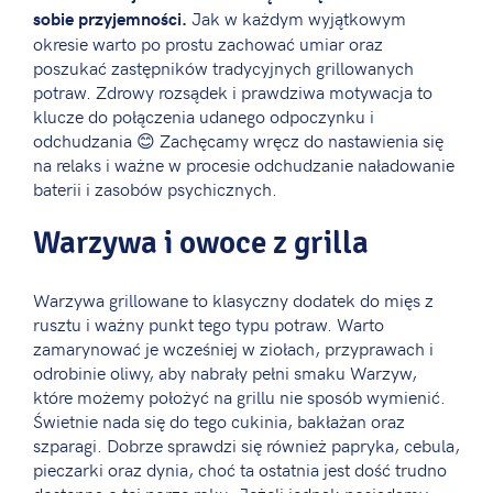
Jak w każdym wyjątkowym
sobie przyjemności.
okresie warto po prostu zachować umiar oraz
poszukać zastępników tradycyjnych grillowanych
potraw. Zdrowy rozsądek i prawdziwa motywacja to
klucze do połączenia udanego odpoczynku i
odchudzania 😊 Zachęcamy wręcz do nastawienia się
na relaks i ważne w procesie odchudzanie naładowanie
baterii i zasobów psychicznych.
Warzywa i owoce z grilla
Warzywa grillowane to klasyczny dodatek do mięs z
rusztu i ważny punkt tego typu potraw. Warto
zamarynować je wcześniej w ziołach, przyprawach i
odrobinie oliwy, aby nabrały pełni smaku Warzyw,
które możemy położyć na grillu nie sposób wymienić.
Świetnie nada się do tego cukinia, bakłażan oraz
szparagi. Dobrze sprawdzi się również papryka, cebula,
pieczarki oraz dynia, choć ta ostatnia jest dość trudno
dostępna o tej porze roku. Jeżeli jednak posiadamy