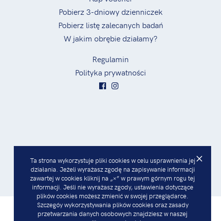
Pobierz 3-dniowy dzienniczek
Pobierz listę zalecanych badań
W jakim obrębie działamy?
Regulamin
Polityka prywatności
×
Ta strona wykorzystuje pliki cookies w celu usprawnienia jej
działania. Jeżeli wyrażasz zgodę na zapisywanie informacji
zawartej w cookies kliknij na „×” w prawym górnym rogu tej
informacji. Jeśli nie wyrażasz zgody, ustawienia dotyczące
plików cookies możesz zmienić w swojej przeglądarce.
Szczegóy wykorzystywania plików cookies oraz zasady
© 2019
zmiananazdrowie.pl
przetwarzania danych osobowych znajdziesz w naszej