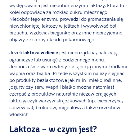
występowania jest niedobór enzymu laktazy, która to z
kolei odpowiada za rozkład cukru mlecznego.
Niedobór tego enzymu prowadzi do gromadzenia się
niewchłoniętej laktozy w jelitach i wywoływać ból
brzucha, wzdęcia, biegunkę oraz inne nieprzyjemne
objawy ze strony układu pokarmowego.
Jeżeli
jest niepożądana, należy ją
laktoza w diecie
ograniczyć lub usunąć z codziennego menu.
Jednocześnie warto wtedy zastąpić ją innymi źródłami
wapnia oraz białka. Przede wszystkim należy sięgnąć
po produkty bezlaktozowe jak m.in. mleko roślinne,
jogurty czy sery. Wapń i białko można natomiast
czerpać z produktów naturalnie niezawierających
laktozy, czyli warzyw strączkowych (np. ciecierzyca,
soczewica), brokułów, migdałów, a także orzechów
włoskich.
Laktoza – w czym jest?