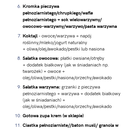
Kromka pieczywa
pełnoziarnistego/chrupkiego/wafle
pełnoziarnistego + sok wielowarzywny/
owocowo-warzywny/warzywo/pasta warzywna
– owoce/warzywa + napój
Koktajl
roślinny/mleko/jogurt naturalny
+ oliwa/olej/awokado/pestki lub nasiona
płatki owsiane/otręby
Sałatka owocowa:
+ dodatek białkowy (jak w śniadaniach np.
twarożek) + owoce +
olej/oliwa/pestki/nasiona/orzechy/awokado
grzanki z pieczywa
Sałatka warzywna:
pełnoziarnistego + warzywa + dodatek białkowy
(jak w śniadaniach) +
olej/oliwa/pestki/nasiona/orzechy/awokado
Gotowa zupa krem (w sklepie)
Ciastka pełnoziarniste//baton musli/ granola w