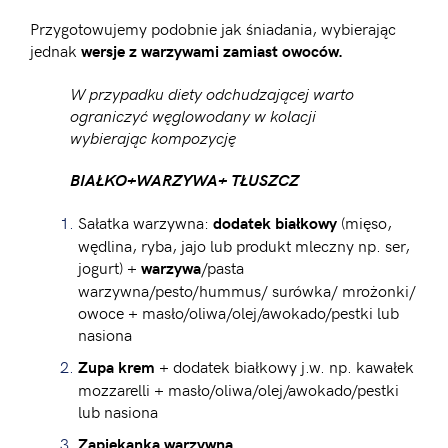
Przygotowujemy podobnie jak śniadania, wybierając
jednak
wersje z warzywami zamiast owoców.
W przypadku diety odchudzającej warto
ograniczyć węglowodany w kolacji
wybierając kompozycję
BIAŁKO+WARZYWA+ TŁUSZCZ
Sałatka warzywna:
(mięso,
dodatek białkowy
wędlina, ryba, jajo lub produkt mleczny np. ser,
jogurt) +
/pasta
warzywa
warzywna/pesto/hummus/ surówka/ mrożonki/
owoce + masło/oliwa/olej/awokado/pestki lub
nasiona
+ dodatek białkowy j.w. np. kawałek
Zupa krem
mozzarelli + masło/oliwa/olej/awokado/pestki
lub nasiona
Zapiekanka warzywna