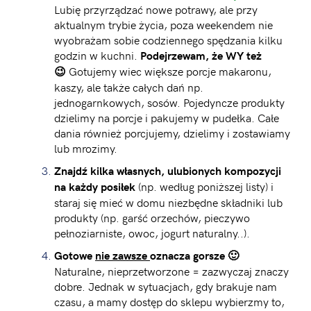
Lubię przyrządzać nowe potrawy, ale przy
aktualnym trybie życia, poza weekendem nie
wyobrażam sobie codziennego spędzania kilku
godzin w kuchni.
Podejrzewam, że WY też
Gotujemy wiec większe porcje makaronu,
😉
kaszy, ale także całych dań np.
jednogarnkowych, sosów. Pojedyncze produkty
dzielimy na porcje i pakujemy w pudełka. Całe
dania również porcjujemy, dzielimy i zostawiamy
lub mrozimy.
Znajdź kilka własnych, ulubionych kompozycji
(np. według poniższej listy) i
na każdy posiłek
staraj się mieć w domu niezbędne składniki lub
produkty (np. garść orzechów, pieczywo
pełnoziarniste, owoc, jogurt naturalny..).
Gotowe
nie zawsze
oznacza gorsze 🙂
Naturalne, nieprzetworzone = zazwyczaj znaczy
dobre. Jednak w sytuacjach, gdy brakuje nam
czasu, a mamy dostęp do sklepu wybierzmy to,