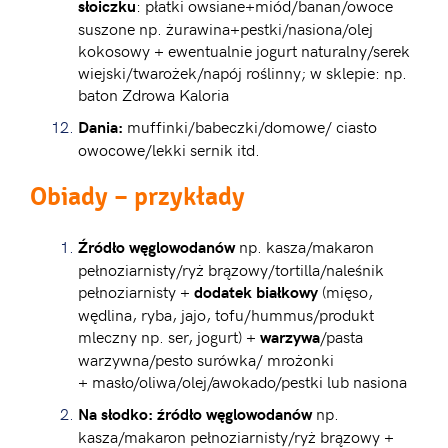
: płatki owsiane+miód/banan/owoce
słoiczku
suszone np. żurawina+pestki/nasiona/olej
kokosowy + ewentualnie jogurt naturalny/serek
wiejski/twarożek/napój roślinny; w sklepie: np.
baton Zdrowa Kaloria
muffinki/babeczki/domowe/ ciasto
Dania:
owocowe/lekki sernik itd.
Obiady
– przykłady
np. kasza/makaron
Źródło węglowodanów
pełnoziarnisty/ryż brązowy/tortilla/naleśnik
pełnoziarnisty +
(mięso,
dodatek białkowy
wędlina, ryba, jajo, tofu/hummus/produkt
mleczny np. ser, jogurt) +
/pasta
warzywa
warzywna/pesto surówka/ mrożonki
+ masło/oliwa/olej/awokado/pestki lub nasiona
np.
Na słodko: źródło węglowodanów
kasza/makaron pełnoziarnisty/ryż brązowy +