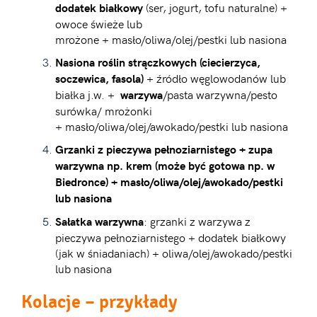
(ser, jogurt, tofu naturalne) +
dodatek białkowy
owoce świeże lub
mrożone + masło/oliwa/olej/pestki lub nasiona
Nasiona roślin strączkowych (ciecierzyca,
+ źródło węglowodanów lub
soczewica, fasola)
białka j.w. +
/pasta warzywna/pesto
warzywa
surówka/ mrożonki
+ masło/oliwa/olej/awokado/pestki lub nasiona
Grzanki z pieczywa pełnoziarnistego + zupa
warzywna np. krem (może być gotowa np. w
Biedronce) + masło/oliwa/olej/awokado/pestki
lub nasiona
: grzanki z warzywa z
Sałatka warzywna
pieczywa pełnoziarnistego + dodatek białkowy
(jak w śniadaniach) + oliwa/olej/awokado/pestki
lub nasiona
Kolacje
– przykłady