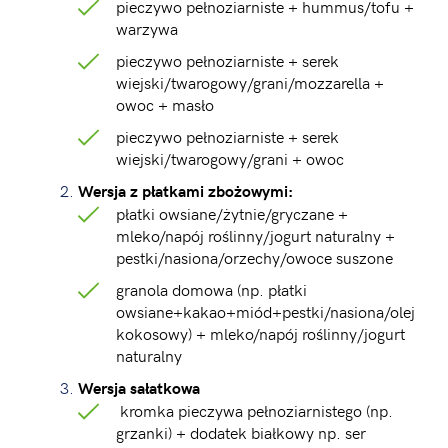
pieczywo pełnoziarniste + hummus/tofu +
warzywa
pieczywo pełnoziarniste + serek
wiejski/twarogowy/grani/mozzarella +
owoc + masło
pieczywo pełnoziarniste + serek
wiejski/twarogowy/grani + owoc
Wersja z płatkami zbożowymi:
płatki owsiane/żytnie/gryczane +
mleko/napój roślinny/jogurt naturalny +
pestki/nasiona/orzechy/owoce suszone
granola domowa (np. płatki
owsiane+kakao+miód+pestki/nasiona/olej
kokosowy) + mleko/napój roślinny/jogurt
naturalny
Wersja sałatkowa
kromka pieczywa pełnoziarnistego (np.
grzanki) + dodatek białkowy np. ser