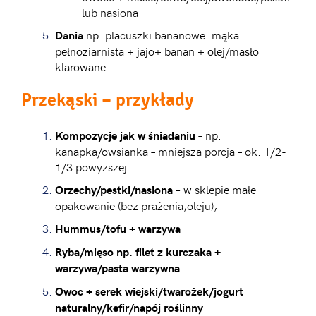
lub nasiona
np. placuszki bananowe: mąka
Dania
pełnoziarnista + jajo+ banan + olej/masło
klarowane
Przekąski
– przykłady
– np.
Kompozycje jak w śniadaniu
kanapka/owsianka – mniejsza porcja – ok. 1/2-
1/3 powyższej
w sklepie małe
Orzechy/pestki/nasiona –
opakowanie (bez prażenia,oleju),
Hummus/tofu + warzywa
Ryba/mięso np. filet z kurczaka +
warzywa/pasta warzywna
Owoc + serek wiejski/twarożek/jogurt
naturalny/kefir/napój roślinny