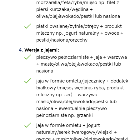
mozzarella/feta/ryba/mięso np. filet z
piersi kurczaka/wędlina +
oliwa/olej/awokado/pestki lub nasiona
płatki owsiane/żytnie/otręby + produkt
mleczny np. jogurt naturalny + owoce +
pestki/nasiona/orzechy
Wersja z jajami:
pieczywo pełnoziarniste + jaja + warzywa
+ masło/oliwa/olej/awokado/pestki lub
nasiona
jaja w formie omletu/jajecznicy + dodatek
białkowy (mięso, wędlina, ryba, produkt
mleczny np. ser) + warzywa +
masło/oliwa/olej/awokado/pestki lub
nasiona + ewentualnie pieczywo
pełnoziarniste np. grzanki
jaja w formie omletu + jogurt
naturalny/serek twarogowy/wiejski +
owoce + masło/oliwa/olej/awokado/pestki