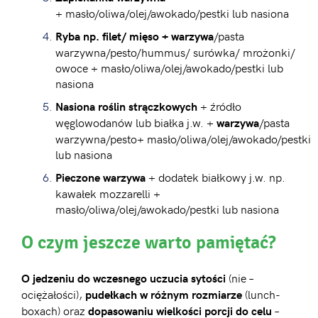
+ masło/oliwa/olej/awokado/pestki lub nasiona
/pasta
Ryba np. filet/ mięso +
warzywa
warzywna/pesto/hummus/ surówka/ mrożonki/
owoce + masło/oliwa/olej/awokado/pestki lub
nasiona
+ źródło
Nasiona roślin strączkowych
węglowodanów lub białka j.w. +
/pasta
warzywa
warzywna/pesto+ masło/oliwa/olej/awokado/pestki
lub nasiona
+ dodatek białkowy j.w. np.
Pieczone warzywa
kawałek mozzarelli +
masło/oliwa/olej/awokado/pestki lub nasiona
O czym jeszcze warto pamiętać?
(nie –
O
jedzeniu do wczesnego uczucia sytości
ociężałości),
(lunch-
pudełkach w różnym rozmiarze
boxach) oraz
–
dopasowaniu wielkości porcji do celu