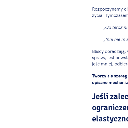
Rozpoczynamy die
życia. Tymczasem
„Od teraz n
„Inni nie mu
Bliscy doradzają,
sprawą jest pows
jeść mniej, odbi
Tworzy się szereg
opisane mechaniz
Jeśli zale
ograniczeń
elastyczno