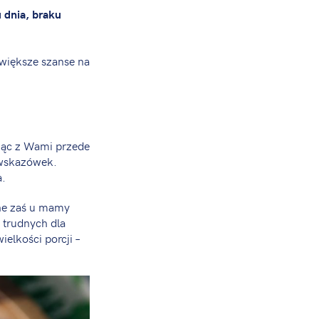
 dnia, braku
 większe szanse na
jąc z Wami przede
 wskazówek.
a.
nne zaś u mamy
 trudnych dla
elkości porcji –