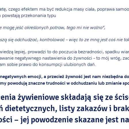
tę, czego efektem ma być redukcja masy ciała, poprawa samooc
 powstają przekonania typu
ie mogę jeść określonych potraw, tego mi nie wolno”,
szą się odchudzać, kontrolować – więc to ze mną jest coś nie ta
 wiedzą lepiej, prowadzi to do poczucia bezradności, spadku wia
tawanie negatywnego nastawienia do żywności – to mój wróg, za
eram sobie prawo do konsumpcji ulubionych dań.
 negatywnych emocji, a przecież żywność jest nam niezbędna do
my powodują znaczne trudności w odchudzaniu lub zmianie spo
cenia żywieniowe składają się ze ści
 dietetycznych, listy zakazów i bra
ści – jej powodzenie skazane jest na