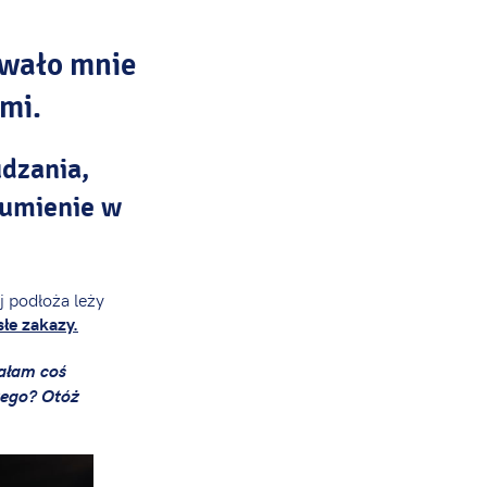
owało mnie
mi.
dzania,
zumienie w
 podłoża leży
słe zakazy.
załam coś
zego? Otóż