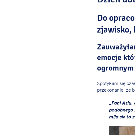
Do opraco
zjawisko,
Zauważyłam
emocje któ
ogromnym s
Spotykam się cza
przekonanie, że b
„Pani Asiu, 
podobnego k
mija się to