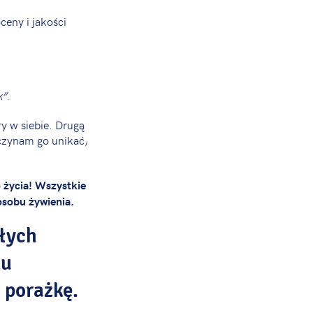
eny i jakości
k”.
ry w siebie. Drugą
czynam go unikać,
 życia! Wszystkie
sobu żywienia.
słych
ku
 porażkę.