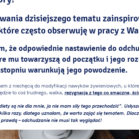
wania dzisiejszego tematu zainspir
 które często obserwuję w pracy z Wa
, że odpowiednie nastawienie do odchu
re mu towarzyszą od początku i jego ro
topniu warunkują jego powodzenie.
sem z niechęcią do modyfikacji nawyków żywieniowych, u której
ędzie to coś trudnego, walka,
rezygnacja z tego co smaczne, ści
diety są nie dla mnie, ja nie mam siły tego przechodzić”. Usłys
ilka razy, dlatego uznałam, że warto zająć się tematem. Dlac
 z prawdą – odchudzanie nie musi tak wyglądać!