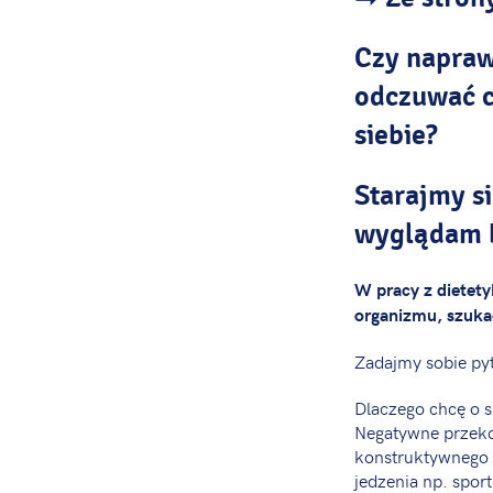
Czy napraw
odczuwać c
siebie?
Starajmy si
wyglądam b
W pracy z dietet
organizmu, szukać
Zadajmy sobie pyt
Dlaczego chcę o si
Negatywne przeko
konstruktywnego 
jedzenia np. sport