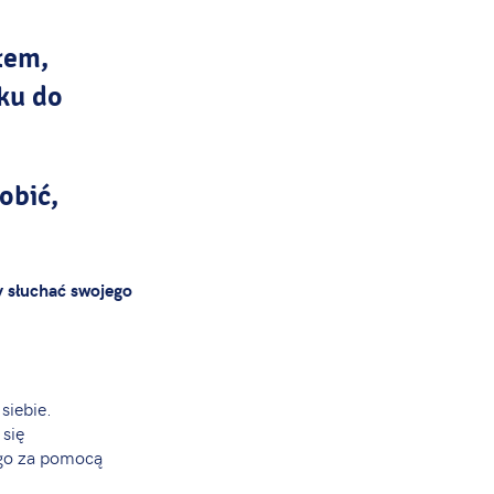
łem,
ku do
obić,
 słuchać swojego
siebie.
się
 go za pomocą