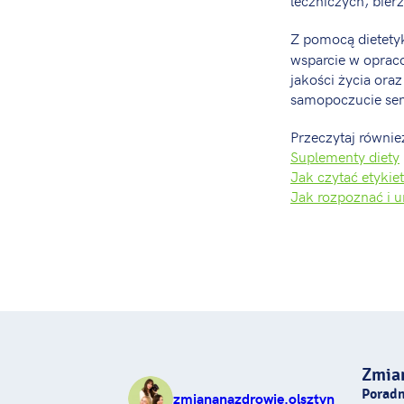
Z pomocą dietety
wsparcie w oprac
jakości życia oraz
samopoczucie sen
Przeczytaj równie
Suplementy diety
Jak czytać etyki
Jak rozpoznać i u
Zmia
Poradn
zmiananazdrowie.olsztyn