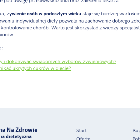
ka, ż
staje się bardziej wartośc
ywienie osób w podeszłym wieku
owaniu indywidualnej diety pozwala na zachowanie dobrego zdr
 kontrolowanie chorób. Warto jest skorzystać z wiedzy specjalist
iorów.
ż:
ety i dokonywać świadomych wyborów żywieniowych?
nikać ukrytych cukrów w diecie?
na Na Zdrowie
Start
Ku
ia dietetyczna
Oferta
Pob