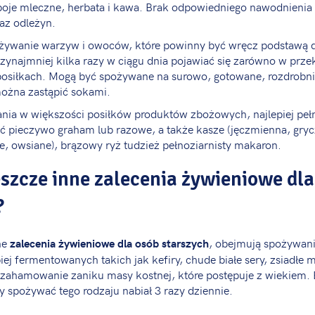
poje mleczne, herbata i kawa. Brak odpowiedniego nawodnienia
az odleżyn.
żywanie warzyw i owoców, które powinny być wręcz podstawą di
zynajmniej kilka razy w ciągu dnia pojawiać się zarówno w przek
osiłkach. Mogą być spożywane na surowo, gotowane, rozdrobn
ożna zastąpić sokami.
nia w większości posiłków produktów zbożowych, najlepiej pełn
ć pieczywo graham lub razowe, a także kasze (jęczmienna, grycz
e, owsiane), brązowy ryż tudzież pełnoziarnisty makaron.
eszcze inne zalecenia żywieniowe dl
?
ne
, obejmują spożywan
zalecenia żywieniowe dla osób starszych
ej fermentowanych takich jak kefiry, chude białe sery, zsiadłe m
 zahamowanie zaniku masy kostnej, które postępuje z wiekiem.
y spożywać tego rodzaju nabiał 3 razy dziennie.