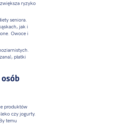
 zwiększa ryzyko
ety seniora.
ąskach, jak i
ione. Owoce i
oziarnistych.
ana), płatki
a osób
ie produktów
leko czy jogurty.
 By temu