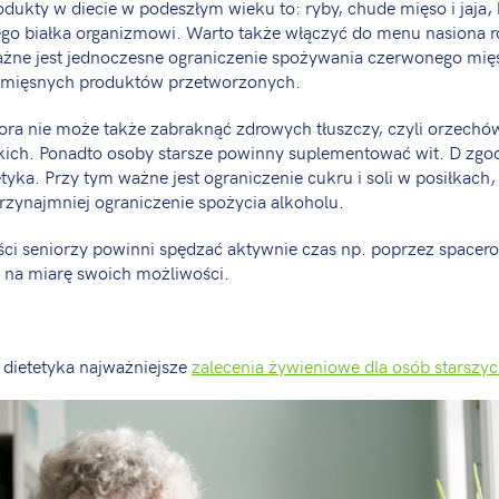
odukty w diecie w podeszłym wieku to: ryby, chude mięso i jaja, 
go białka organizmowi. Warto także włączyć do menu nasiona r
żne jest jednoczesne ograniczenie spożywania czerwonego mię
 mięsnych produktów przetworzonych.
iora nie może także zabraknąć zdrowych tłuszczy, czyli orzechów,
kich. Ponadto osoby starsze powinny suplementować wit. D zgod
tyka. Przy tym ważne jest ograniczenie cukru i soli w posiłkach,
rzynajmniej ograniczenie spożycia alkoholu.
ci seniorzy powinni spędzać aktywnie czas np. poprzez spacer
 na miarę swoich możliwości.
 dietetyka najważniejsze
zalecenia żywieniowe dla osób starszy