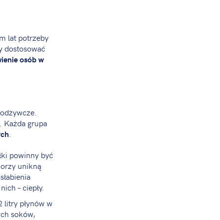
m lat potrzeby
ży dostosować
ienie osób w
 odżywcze.
. Każda grupa
.
ych
łki powinny być
iorzy unikną
słabienia
ich – ciepły.
 litry płynów w
ych soków,