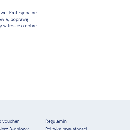
iowe. Profesjonalne
owia, poprawę
y w trosce o dobre
p voucher
Regulamin
ierz 3-dniowy
Polityka prywatności