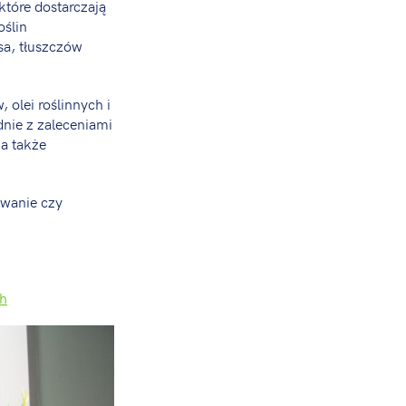
które dostarczają
oślin
sa, tłuszczów
 olei roślinnych i
nie z zaleceniami
 a także
owanie czy
ch