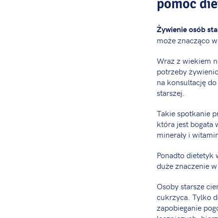
pomoc die
Żywienie osób st
może znacząco wp
Wraz z wiekiem n
potrzeby żywienio
na konsultację do
starszej.
Takie spotkanie p
która jest bogata
minerały i witamin
Ponadto dietetyk
duże znaczenie w
Osoby starsze cier
cukrzyca. Tylko d
zapobieganie pogo
leczniczych, bier