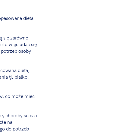
opasowana dieta
ą się zarówno
rto więc udać się
 potrzeb osoby
icowana dieta,
ia tj. białko,
ów, co może mieć
e, choroby serca i
kże na
 go do potrzeb