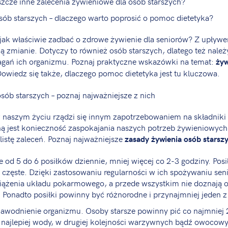
eszcze inne zalecenia żywieniowe dla osób starszych?
sób starszych – dlaczego warto poprosić o pomoc dietetyka?
jak właściwie zadbać o zdrowe żywienie dla seniorów? Z upływe
ą zmianie. Dotyczy to również osób starszych, dlatego też nale
agań ich organizmu. Poznaj praktyczne wskazówki na temat:
żyw
Dowiedz się także, dlaczego pomoc dietetyka jest tu kluczowa.
sób starszych – poznaj najważniejsze z nich
 naszym życiu rządzi się innym zapotrzebowaniem na składniki
ą jest konieczność zaspokajania naszych potrzeb żywieniowych
istę zaleceń. Poznaj najważniejsze
zasady żywienia osób starsz
 od 5 do 6 posiłków dziennie, mniej więcej co 2-3 godziny. Posi
 i częste. Dzięki zastosowaniu regularności w ich spożywaniu sen
iążenia układu pokarmowego, a przede wszystkim nie doznają o
Ponadto posiłki powinny być różnorodne i przynajmniej jeden z n
awodnienie organizmu. Osoby starsze powinny pić co najmniej 2
, najlepiej wody, w drugiej kolejności warzywnych bądź owocow