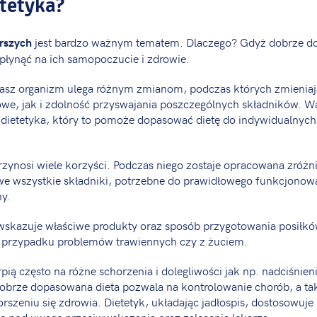
tetyka?
jest bardzo ważnym tematem. Dlaczego? Gdyż dobrze d
arszych
łynąć na ich samopoczucie i zdrowie.
asz organizm ulega różnym zmianom, podczas których zmieniaj
we, jak i zdolność przyswajania poszczególnych składników. Wa
 dietetyka, który to pomoże dopasować dietę do indywidualnych
rzynosi wiele korzyści. Podczas niego zostaje opracowana zróżn
 we wszystkie składniki, potrzebne do prawidłowego funkcjonowan
y.
 wskazuje właściwe produkty oraz sposób przygotowania posiłk
 przypadku problemów trawiennych czy z żuciem.
pią często na różne schorzenia i dolegliwości jak np. nadciśnieni
obrze dopasowana dieta pozwala na kontrolowanie chorób, a ta
rszeniu się zdrowia. Dietetyk, układając jadłospis, dostosowuje
ze pod uwagę przeciwwskazania oraz zalecenia lekarza.