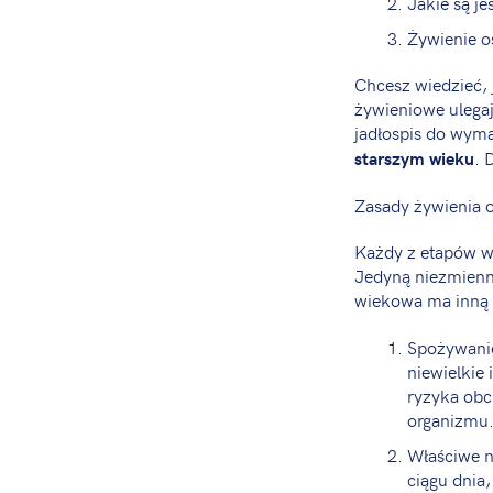
Jakie są j
Żywienie o
Chcesz wiedzieć, 
żywieniowe ulegaj
jadłospis do wym
. 
starszym wieku
Zasady żywienia o
Każdy z etapów w
Jedyną niezmienn
wiekowa ma inną l
Spożywanie
niewielkie
ryzyka obc
organizmu. 
Właściwe n
ciągu dnia