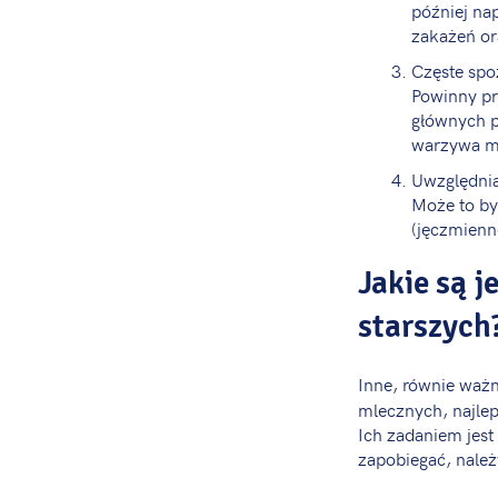
później na
zakażeń or
Częste spo
Powinny pr
głównych p
warzywa m
Uwzględnia
Może to by
(jęczmienn
Jakie są j
starszych
Inne, równie waż
mlecznych, najlepi
Ich zadaniem jest
zapobiegać, należ